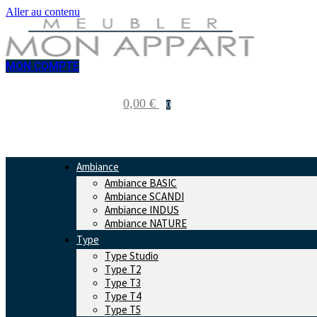
Aller au contenu
MON COMPTE
0,00
€
0
Ambiance
Ambiance BASIC
Ambiance SCANDI
Ambiance INDUS
Ambiance NATURE
Type
Type Studio
Type T2
Type T3
Type T4
Type T5