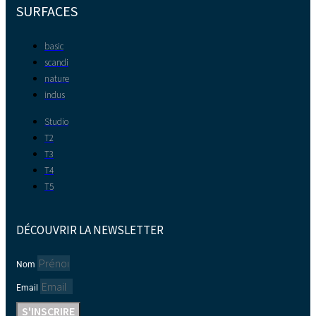
SURFACES
basic
scandi
nature
indus
Studio
T2
T3
T4
T5
DÉCOUVRIR LA NEWSLETTER
Nom
Email
S'INSCRIRE