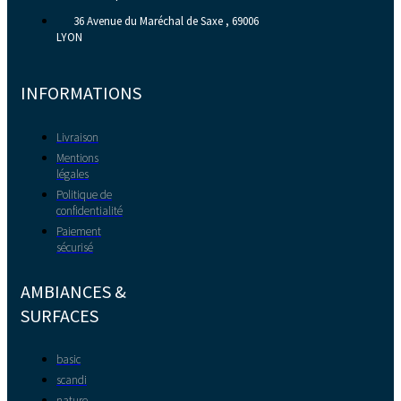
36 Avenue du Maréchal de Saxe , 69006
LYON
INFORMATIONS
Livraison
Mentions
légales
Politique de
confidentialité
Paiement
sécurisé
AMBIANCES &
SURFACES
basic
scandi
nature