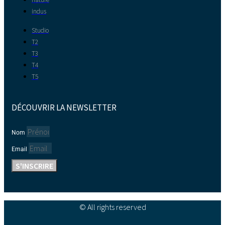
indus
Studio
T2
T3
T4
T5
DÉCOUVRIR LA NEWSLETTER
Nom
Email
S'INSCRIRE
© All rights reserved