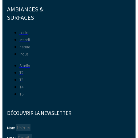
AMBIANCES &
SURFACES
basic
scandi
nature
indus
Studio
T2
T3
T4
T5
DÉCOUVRIR LA NEWSLETTER
Nom