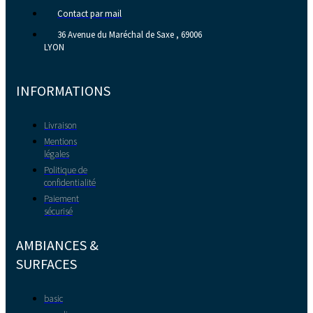
Contact par mail
36 Avenue du Maréchal de Saxe , 69006
LYON
INFORMATIONS
Livraison
Mentions
légales
Politique de
confidentialité
Paiement
sécurisé
AMBIANCES &
SURFACES
basic