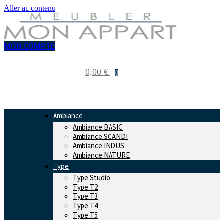
Aller au contenu
MON COMPTE
0,00
€
0
Ambiance
Ambiance BASIC
Ambiance SCANDI
Ambiance INDUS
Ambiance NATURE
Type
Type Studio
Type T2
Type T3
Type T4
Type T5