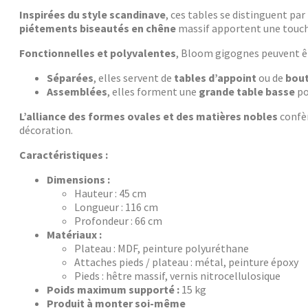
Inspirées du style scandinave
, ces tables se distinguent par
piétements biseautés en chêne
massif apportent une touche
Fonctionnelles et polyvalentes
, Bloom gigognes peuvent êtr
Séparées
, elles servent de
tables d’appoint
ou de
bout
Assemblées
, elles forment une
grande table basse
po
L’alliance des formes ovales et des matières nobles
confèr
décoration.
Caractéristiques :
Dimensions :
Hauteur : 45 cm
Longueur : 116 cm
Profondeur : 66 cm
Matériaux :
Plateau : MDF, peinture polyuréthane
Attaches pieds / plateau : métal, peinture époxy
Pieds : hêtre massif, vernis nitrocellulosique
Poids maximum supporté :
15 kg
Produit à monter soi-même