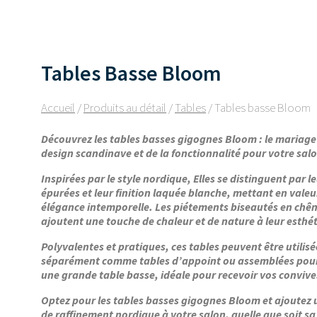
Tables Basse Bloom
Accueil
/
Produits au détail
/
Tables
/ Tables basse Bloom
Découvrez les tables basses gigognes Bloom : le mariage
design scandinave et de la fonctionnalité pour votre sal
Inspirées par le style nordique, Elles se distinguent par le
épurées et leur finition laquée blanche, mettant en valeu
élégance intemporelle. Les piétements biseautés en chê
ajoutent une touche de chaleur et de nature à leur esthé
Polyvalentes et pra
tiques, ces tables peuvent être utilisé
séparément comme tables d’appoint ou assemblées pou
une grande table basse, idéale pour recevoir vos convive
Optez pour les tables basses gigognes Bloom et ajoutez
de raffinement nordique à votre salon, quelle que soit sa t