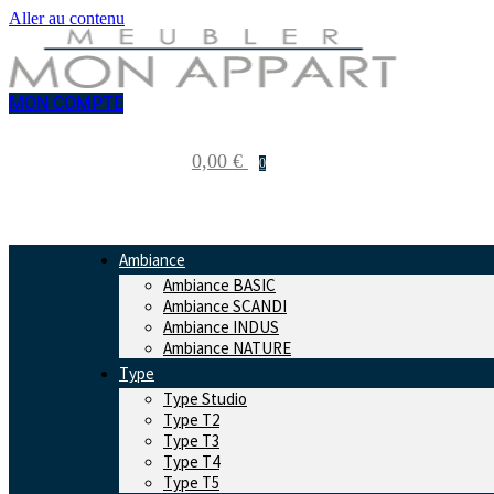
Aller au contenu
MON COMPTE
0,00
€
0
Ambiance
Ambiance BASIC
Ambiance SCANDI
Ambiance INDUS
Ambiance NATURE
Type
Type Studio
Type T2
Type T3
Type T4
Type T5