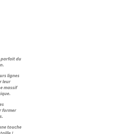
 parfait du
on.
urs lignes
r leur
ne massif
tique.
es
r former
s.
 une touche
aille !